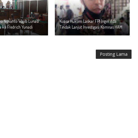
tya Novanto Wajib Lunasi
Kuasa Hukum Laskar FPI Ingin Ada
a ke Fredrich Yunadi
Tindak Lanjut Investigasi Komnas HAM
Posting Lama