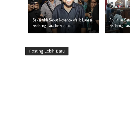
Saksi Ahli Sebut Novanto Wajib Lunasi
Ahli Nilai Se
Fee Pengacara ke Fredrich
Fee Pengacar
Posting Lebih Baru