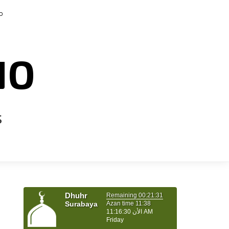
P
NO
s