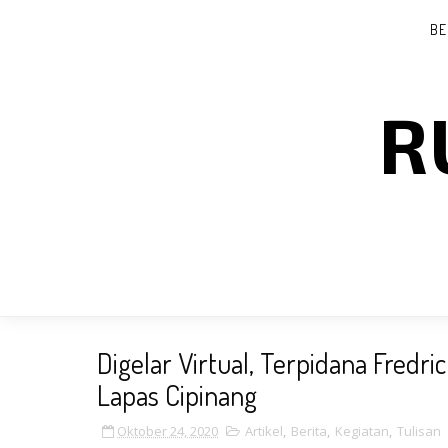
BE
R
Digelar Virtual, Terpidana Fredri
Lapas Cipinang
Oktober 24, 2020
Artikel
,
Berita
,
Kegiatan
,
Tulisan